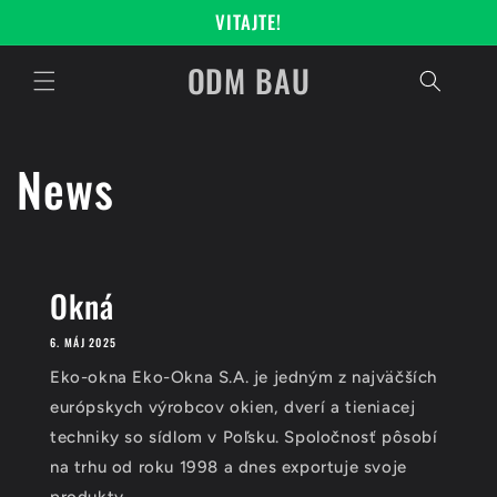
Prejsť
VITAJTE!
na
obsah
ODM BAU
News
Okná
6. MÁJ 2025
Eko-okna Eko-Okna S.A. je jedným z najväčších
európskych výrobcov okien, dverí a tieniacej
techniky so sídlom v Poľsku. Spoločnosť pôsobí
na trhu od roku 1998 a dnes exportuje svoje